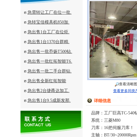
急需转让工厂在位一批.
急转宝佳模具机850加.
急出售1台工厂在位炬.
急出售1台1370台群精.
急出售一批乔扬T500钻.
急出售一批红拓智能T6.
急出售一批二手台群钻.
急出售全新红拓智能
查看清晰
急出售2台捷甬达加工.
查看更多同类
急出售1台9.5成新发那.
详细信息
品牌：工厂巨高TC-54
系统：三菱M80
刀库：16把伺服刀库！
主轴：BT/30~20000Rpm