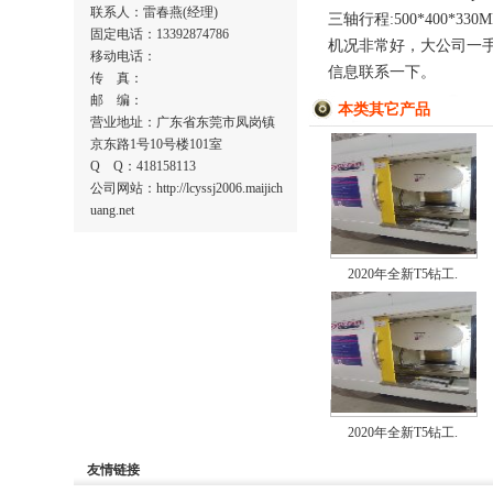
联系人：雷春燕(经理)
三轴行程:500*400*330
固定电话：13392874786
机况非常好，大公司一手
移动电话：
信息联系一下。
传 真：
邮 编：
本类其它产品
营业地址：广东省东莞市凤岗镇
京东路1号10号楼101室
Q Q：418158113
公司网站：http://lcyssj2006.maijich
uang.net
2020年全新T5钻工.
2020年全新T5钻工.
友情链接