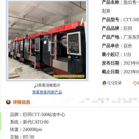
产品名称
：急出售一
划算
产品型号
：CTT-50
产品品牌
：巨冈
产品产地
：广东东
产品单价
：议价
最小起订
：1/台
发布日期
：2023年
截止日期
：2023年
Q Q交谈
查看清晰图片
查看更多同类产品
详细信息
品牌：巨冈CTT-500钻攻中心
系统：新代CATO:80
转速：24000Rpm
主轴：BT/30